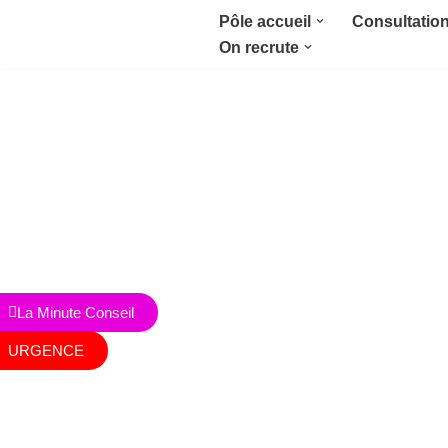
Pôle accueil
Consultatio
On recrute
Aller
au
contenu
Nous contacter
RDV en ligne
Achat
La Minute Conseil
URGENCE