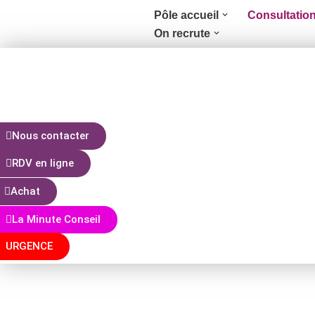
Pôle accueil
Consultatio
On recrute
Aller
au
contenu
Nous contacter
RDV en ligne
Achat
La Minute Conseil
URGENCE