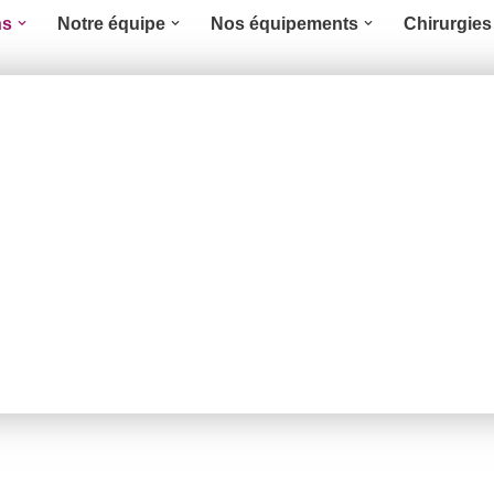
ns
Notre équipe
Nos équipements
Chirurgies 
LES
CONSULTA
ÉQUINES