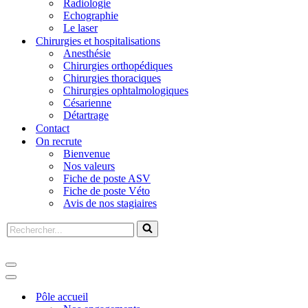
Radiologie
Echographie
Le laser
Chirurgies et hospitalisations
Anesthésie
Chirurgies orthopédiques
Chirurgies thoraciques
Chirurgies ophtalmologiques
Césarienne
Détartrage
Contact
On recrute
Bienvenue
Nos valeurs
Fiche de poste ASV
Fiche de poste Véto
Avis de nos stagiaires
Pôle accueil