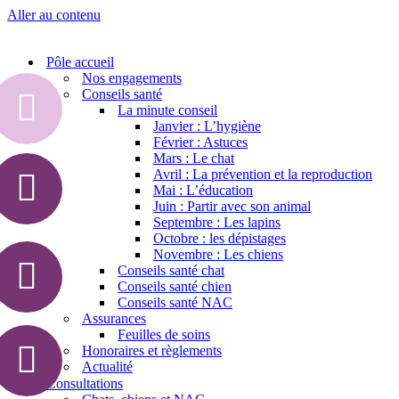
Aller au contenu
Pôle accueil
Nos engagements
Conseils santé
La minute conseil
Janvier : L’hygiène
Février : Astuces
Mars : Le chat
Avril : La prévention et la reproduction
Mai : L’éducation
Juin : Partir avec son animal
Septembre : Les lapins
Octobre : les dépistages
Novembre : Les chiens
Conseils santé chat
Conseils santé chien
Conseils santé NAC
Assurances
Feuilles de soins
Honoraires et règlements
Actualité
Consultations