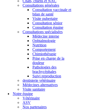
Chats, chiens et NAC
Consultations générales
Consultation vaccinale et
bilan de santé
Visite pubertaire
Consultation sénior
Consultation équine
Consultations spécialisées
Médecine interne
Ophtalmologie
Nutrition
Comportement
Chimiothérapie
Prise en charge de la
douleur
Pathologies des
brachycéphales
Suivi reproduction
dentisterie vétérinaire
Médecines alternatives
Visite sanitaire
Notre équipe
Vétérinaire
ASV
Nos partenaires