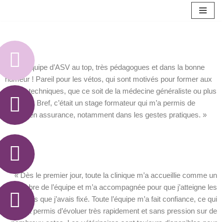
Aller
au
contenu
« Une équipe d’ASV au top, très pédagogues et dans la bonne
humeur ! Pareil pour les vétos, qui sont motivés pour former aux
gestes techniques, que ce soit de la médecine généraliste ou plus
poussée. Bref, c’était un stage formateur qui m’a permis de
gagner en assurance, notamment dans les gestes pratiques. »
« Dès le premier jour, toute la clinique m’a accueillie comme un
membre de l’équipe et m’a accompagnée pour que j’atteigne les
objectifs que j’avais fixé. Toute l’équipe m’a fait confiance, ce qui
m’a permis d’évoluer très rapidement et sans pression sur de