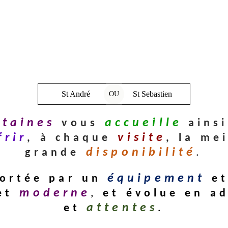
St André
St Sebastien
OU
ntaines
accueille
vous
ains
frir
visite
, à chaque
, la me
disponibilité
grande
.
équipement
ortée par un
e
moderne
et
,
et évolue en a
attentes
et
.