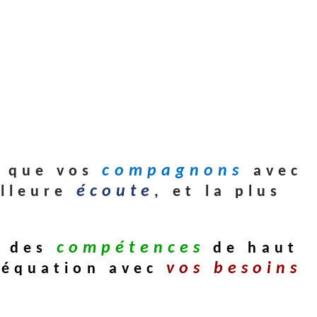
compagnons
i que vos
avec
écoute
illeure
,
et la plus
compétences
t des
de haut
vos besoins
déquation avec