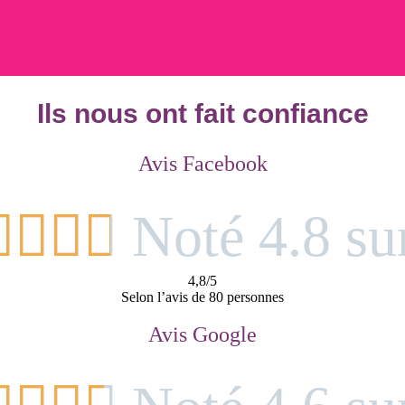
Ils nous ont fait confiance
Avis Facebook




Noté 4.8 su
4,8/5
Selon l’avis de 80 personnes
Avis Google