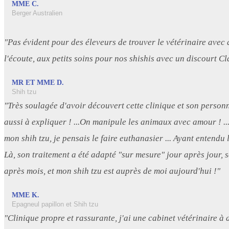
MME C.
Berger Australien
"Pas évident pour des éleveurs de trouver le vétérinaire avec 
l'écoute, aux petits soins pour nos shishis avec un discourt Cl
MR ET MME D.
Shih tzu
"Très soulagée d'avoir découvert cette clinique et son personn
aussi à expliquer ! ...On manipule les animaux avec amour ! .
mon shih tzu, je pensais le faire euthanasier ... Ayant entendu l
Là, son traitement a été adapté "sur mesure" jour après jour,
après mois, et mon shih tzu est auprès de moi aujourd'hui !"
MME K.
Epagneul papillon et Shih tzu
"Clinique propre et rassurante, j'ai une cabinet vétérinaire à d