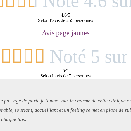




Noté 4.6 su
4.6/5
Selon l’avis de 255 personnes
Avis page jaunes





Noté 5 sur
5/5
Selon l’avis de 7 personnes
le passage de porte je tombe sous le charme de cette clinique en
dorable, souriant, accueillant et un feeling se met en place de su
 chaque fois."