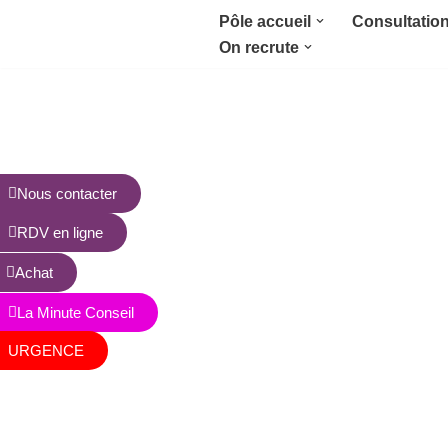
Pôle accueil
Consultatio
On recrute
Aller
au
contenu
Nous contacter
RDV en ligne
Achat
La Minute Conseil
URGENCE