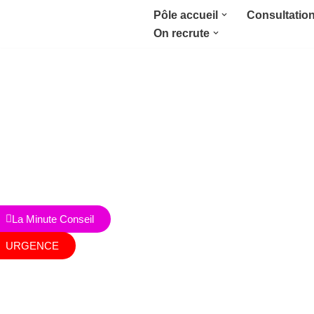
Pôle accueil
Consultatio
On recrute
Aller
au
contenu
Nous contacter
RDV en ligne
Achat
La Minute Conseil
URGENCE