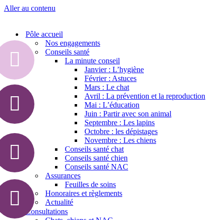
Aller au contenu
Pôle accueil
Nos engagements
Conseils santé
La minute conseil
Janvier : L’hygiène
Février : Astuces
Mars : Le chat
Avril : La prévention et la reproduction
Mai : L’éducation
Juin : Partir avec son animal
Septembre : Les lapins
Octobre : les dépistages
Novembre : Les chiens
Conseils santé chat
Conseils santé chien
Conseils santé NAC
Assurances
Feuilles de soins
Honoraires et règlements
Actualité
Consultations