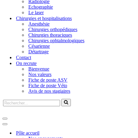
Radiologie
Echographie
Le laser
Chirurgies et hospitalisations
Anesthésie
Chirurgies orthopédiques
Chirurgies thoraciques
Chirurgies ophtalmologiques
Césarienne
Détartrage
Contact
On recrute
Bienvenue
Nos valeurs
Fiche de poste ASV
Fiche de poste Véto
Avis de nos stagiaires
Pôle accueil