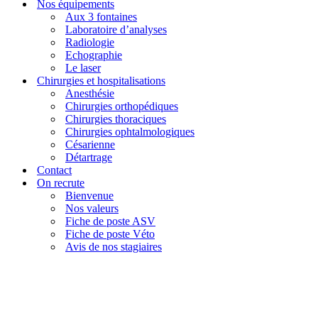
Nos équipements
Aux 3 fontaines
Laboratoire d’analyses
Radiologie
Echographie
Le laser
Chirurgies et hospitalisations
Anesthésie
Chirurgies orthopédiques
Chirurgies thoraciques
Chirurgies ophtalmologiques
Césarienne
Détartrage
Contact
On recrute
Bienvenue
Nos valeurs
Fiche de poste ASV
Fiche de poste Véto
Avis de nos stagiaires