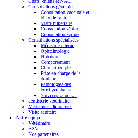
Chats, chiens et NAC
Consultations générales
Consultation vaccinale et
bilan de santé
Visite pubertaire
Consultation sénior
Consultation équine
Consultations spécialisées
Médecine interne
Ophtalmologie
Nutrition
Comportement
Chimiothérapie
Prise en charge de la
douleur
Pathologies des
brachycéphales
Suivi reproduction
dentisterie vétérinaire
Médecines alternatives
Visite sanitaire
Notre équipe
Vétérinaire
ASV
Nos partenaires