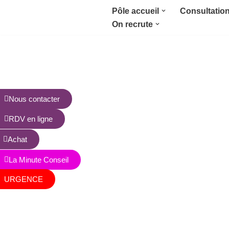
Pôle accueil
Consultatio
On recrute
Aller
au
contenu
Nous contacter
RDV en ligne
Achat
La Minute Conseil
URGENCE