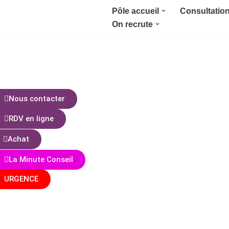
Pôle accueil
Consultatio
On recrute
Aller
au
contenu
Nous contacter
RDV en ligne
Achat
La Minute Conseil
URGENCE