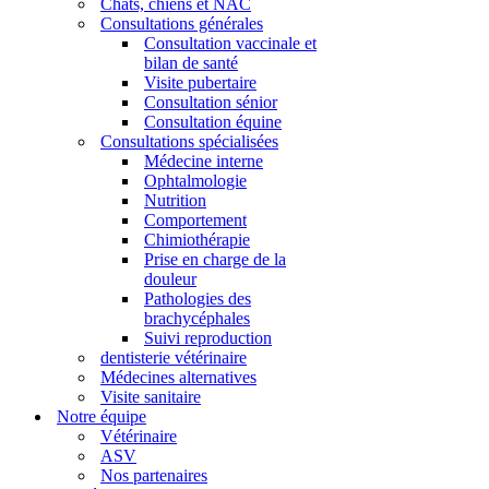
Chats, chiens et NAC
Consultations générales
Consultation vaccinale et
bilan de santé
Visite pubertaire
Consultation sénior
Consultation équine
Consultations spécialisées
Médecine interne
Ophtalmologie
Nutrition
Comportement
Chimiothérapie
Prise en charge de la
douleur
Pathologies des
brachycéphales
Suivi reproduction
dentisterie vétérinaire
Médecines alternatives
Visite sanitaire
Notre équipe
Vétérinaire
ASV
Nos partenaires