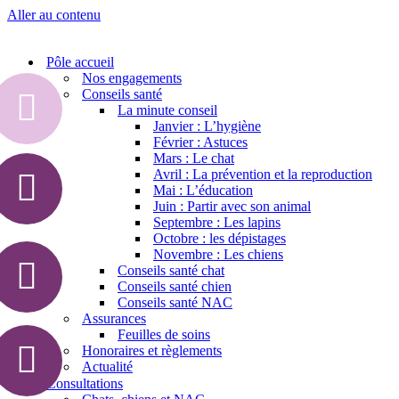
Aller au contenu
Pôle accueil
Nos engagements
Conseils santé
La minute conseil
Janvier : L’hygiène
Février : Astuces
Mars : Le chat
Avril : La prévention et la reproduction
Mai : L’éducation
Juin : Partir avec son animal
Septembre : Les lapins
Octobre : les dépistages
Novembre : Les chiens
Conseils santé chat
Conseils santé chien
Conseils santé NAC
Assurances
Feuilles de soins
Honoraires et règlements
Actualité
Consultations