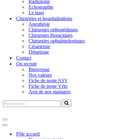
Radiologie
Echographie
Le laser
Chirurgies et hospitalisations
Anesthésie
Chirurgies orthopédiques
Chirurgies thoraciques
Chirurgies ophtalmologiques
Césarienne
Détartrage
Contact
On recrute
Bienvenue
Nos valeurs
Fiche de poste ASV
Fiche de poste Véto
Avis de nos stagiaires
Pôle accueil