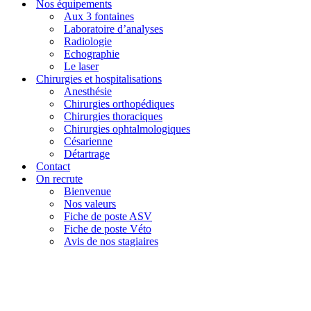
Nos équipements
Aux 3 fontaines
Laboratoire d’analyses
Radiologie
Echographie
Le laser
Chirurgies et hospitalisations
Anesthésie
Chirurgies orthopédiques
Chirurgies thoraciques
Chirurgies ophtalmologiques
Césarienne
Détartrage
Contact
On recrute
Bienvenue
Nos valeurs
Fiche de poste ASV
Fiche de poste Véto
Avis de nos stagiaires