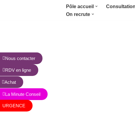
Pôle accueil
Consultatio
On recrute
Aller
au
contenu
Nous contacter
RDV en ligne
Achat
La Minute Conseil
URGENCE