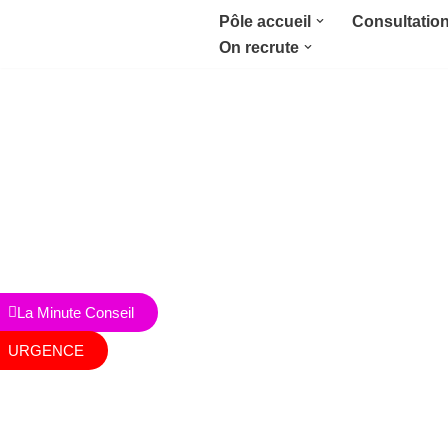
Pôle accueil
Consultatio
On recrute
Aller
au
contenu
Nous contacter
RDV en ligne
Achat
La Minute Conseil
URGENCE