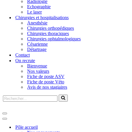
Radiologie
Echographie
Le laser
Chirurgies et hospitalisations
Anesthésie
Chirurgies orthopédiques
Chirurgies thoraciques
Chirurgies ophtalmologiques
Césarienne
Détartrage
Contact
On recrute
Bienvenue
Nos valeurs
Fiche de poste ASV
Fiche de poste Véto
Avis de nos stagiaires
Pôle accueil