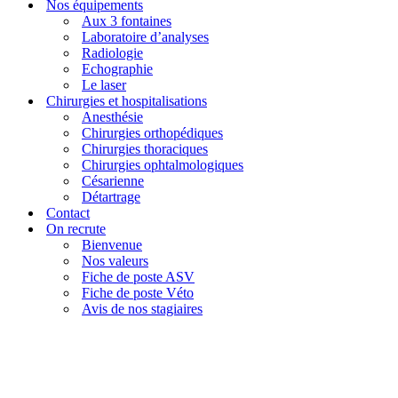
Nos équipements
Aux 3 fontaines
Laboratoire d’analyses
Radiologie
Echographie
Le laser
Chirurgies et hospitalisations
Anesthésie
Chirurgies orthopédiques
Chirurgies thoraciques
Chirurgies ophtalmologiques
Césarienne
Détartrage
Contact
On recrute
Bienvenue
Nos valeurs
Fiche de poste ASV
Fiche de poste Véto
Avis de nos stagiaires