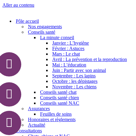
Aller au contenu
Pôle accueil
Nos engagements
Conseils santé
La minute conseil
Janvier : L’hygiène
Février : Astuces
Mars : Le chat
Avril : La prévention et la reproduction
Mai : L’éducation
Juin : Partir avec son animal
Septembre : Les lapins
Octobre : les dépistages
Novembre : Les chiens
Conseils santé chat
Conseils santé chien
Conseils santé NAC
Assurances
Feuilles de soins
Honoraires et règlements
Actualité
Consultations