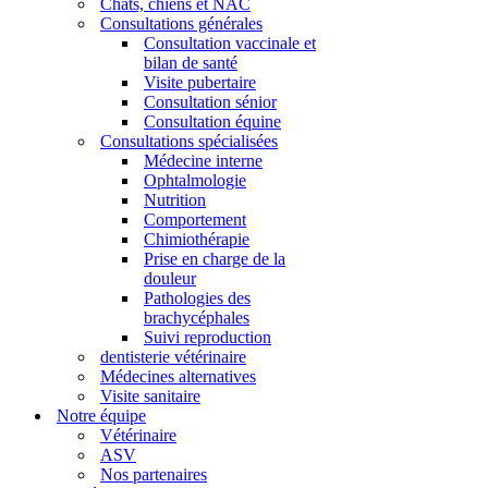
Chats, chiens et NAC
Consultations générales
Consultation vaccinale et
bilan de santé
Visite pubertaire
Consultation sénior
Consultation équine
Consultations spécialisées
Médecine interne
Ophtalmologie
Nutrition
Comportement
Chimiothérapie
Prise en charge de la
douleur
Pathologies des
brachycéphales
Suivi reproduction
dentisterie vétérinaire
Médecines alternatives
Visite sanitaire
Notre équipe
Vétérinaire
ASV
Nos partenaires