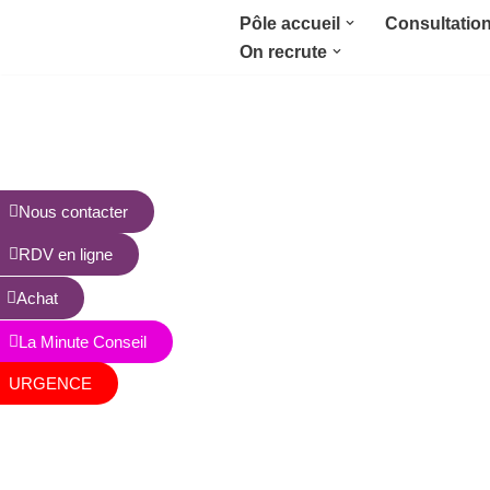
Pôle accueil
Consultatio
On recrute
Aller
au
contenu
Nous contacter
RDV en ligne
Achat
La Minute Conseil
URGENCE