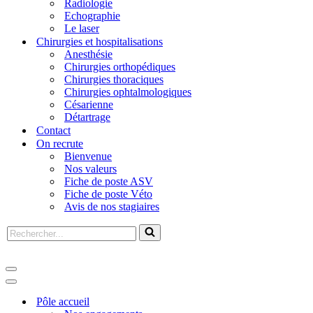
Radiologie
Echographie
Le laser
Chirurgies et hospitalisations
Anesthésie
Chirurgies orthopédiques
Chirurgies thoraciques
Chirurgies ophtalmologiques
Césarienne
Détartrage
Contact
On recrute
Bienvenue
Nos valeurs
Fiche de poste ASV
Fiche de poste Véto
Avis de nos stagiaires
Pôle accueil