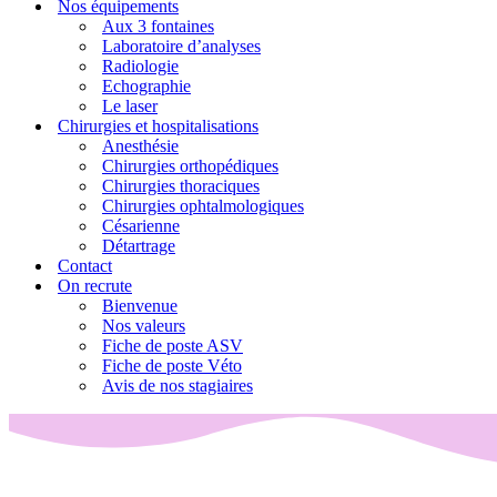
Nos équipements
Aux 3 fontaines
Laboratoire d’analyses
Radiologie
Echographie
Le laser
Chirurgies et hospitalisations
Anesthésie
Chirurgies orthopédiques
Chirurgies thoraciques
Chirurgies ophtalmologiques
Césarienne
Détartrage
Contact
On recrute
Bienvenue
Nos valeurs
Fiche de poste ASV
Fiche de poste Véto
Avis de nos stagiaires