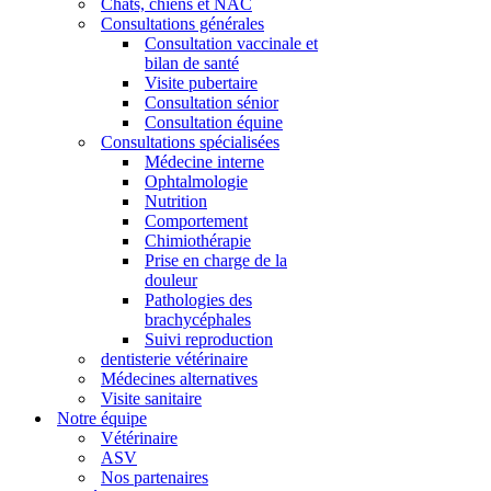
Chats, chiens et NAC
Consultations générales
Consultation vaccinale et
bilan de santé
Visite pubertaire
Consultation sénior
Consultation équine
Consultations spécialisées
Médecine interne
Ophtalmologie
Nutrition
Comportement
Chimiothérapie
Prise en charge de la
douleur
Pathologies des
brachycéphales
Suivi reproduction
dentisterie vétérinaire
Médecines alternatives
Visite sanitaire
Notre équipe
Vétérinaire
ASV
Nos partenaires