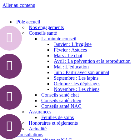
Aller au contenu
Pôle accueil
Nos engagements
Conseils santé
La minute conseil
Janvier : L’hygiène
Février : Astuces
Mars : Le chat
Avril : La prévention et la reproduction
Mai : L’éducation
Juin : Partir avec son animal
Septembre : Les lapins
Octobre : les dépistages
Novembre : Les chiens
Conseils santé chat
Conseils santé chien
Conseils santé NAC
Assurances
Feuilles de soins
Honoraires et règlements
Actualité
Consultations