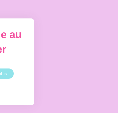
ie au
er
plus