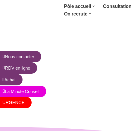
Pôle accueil
Consultatio
On recrute
Aller
au
contenu
Nous contacter
RDV en ligne
Achat
La Minute Conseil
URGENCE