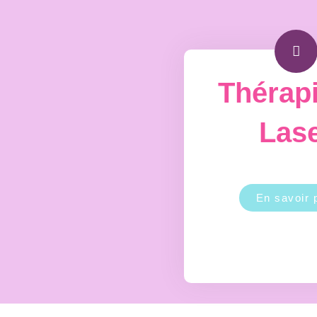
Thérap
Las
En savoir 