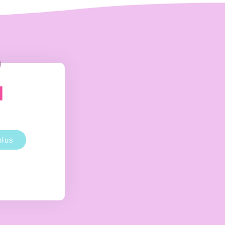
M
plus