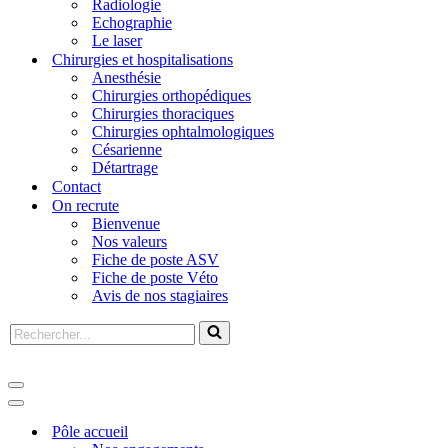
Radiologie
Echographie
Le laser
Chirurgies et hospitalisations
Anesthésie
Chirurgies orthopédiques
Chirurgies thoraciques
Chirurgies ophtalmologiques
Césarienne
Détartrage
Contact
On recrute
Bienvenue
Nos valeurs
Fiche de poste ASV
Fiche de poste Véto
Avis de nos stagiaires
Pôle accueil