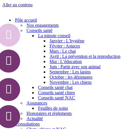
Aller au contenu
Pôle accueil
Nos engagements
Conseils santé
La minute conseil
Janvier : L’hygiène
Février : Astuces
Mars : Le chat
Avril : La prévention et la reproduction
Mai : L’éducation
Juin : Partir avec son animal
Septembre : Les lapins
Octobre : les dépistages
Novembre : Les chiens
Conseils santé chat
Conseils santé chien
Conseils santé NAC
Assurances
Feuilles de soins
Honoraires et règlements
Actualité
Consultations