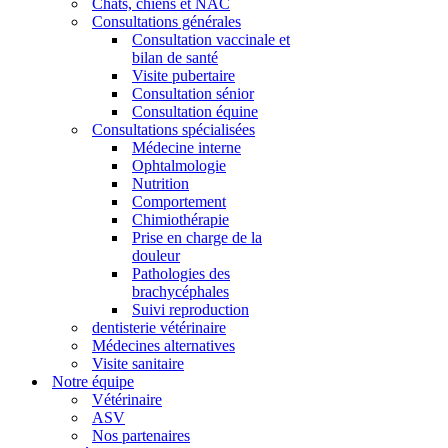
Chats, chiens et NAC
Consultations générales
Consultation vaccinale et
bilan de santé
Visite pubertaire
Consultation sénior
Consultation équine
Consultations spécialisées
Médecine interne
Ophtalmologie
Nutrition
Comportement
Chimiothérapie
Prise en charge de la
douleur
Pathologies des
brachycéphales
Suivi reproduction
dentisterie vétérinaire
Médecines alternatives
Visite sanitaire
Notre équipe
Vétérinaire
ASV
Nos partenaires