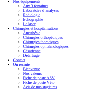
Nos équipements
Aux 3 fontaines
Laboratoire d’analyses
Radiologie
Echographie
Le laser
Chirurgies et hospitalisations
Anesthésie
Chirurgies orthopédiques
Chirurgies thoraciques
Chirurgies ophtalmologiques
Césarienne
Détartrage
Contact
On recrute
Bienvenue
Nos valeurs
Fiche de poste ASV
Fiche de poste Véto
Avis de nos stagiaires