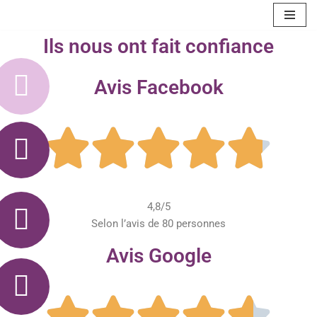
Aller
Ils nous ont fait confiance
au
contenu
Avis Facebook





4,8/5
Selon l’avis de 80 personnes
Avis Google




