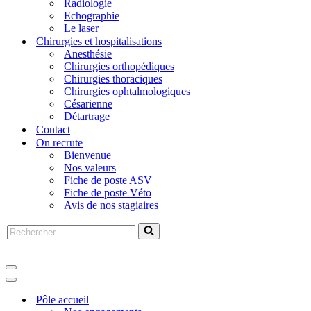
Radiologie
Echographie
Le laser
Chirurgies et hospitalisations
Anesthésie
Chirurgies orthopédiques
Chirurgies thoraciques
Chirurgies ophtalmologiques
Césarienne
Détartrage
Contact
On recrute
Bienvenue
Nos valeurs
Fiche de poste ASV
Fiche de poste Véto
Avis de nos stagiaires
Pôle accueil