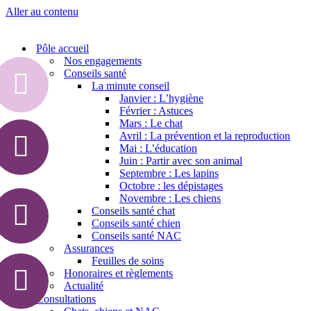
Aller au contenu
Pôle accueil
Nos engagements
Conseils santé
La minute conseil
Janvier : L’hygiène
Février : Astuces
Mars : Le chat
Avril : La prévention et la reproduction
Mai : L’éducation
Juin : Partir avec son animal
Septembre : Les lapins
Octobre : les dépistages
Novembre : Les chiens
Conseils santé chat
Conseils santé chien
Conseils santé NAC
Assurances
Feuilles de soins
Honoraires et règlements
Actualité
Consultations