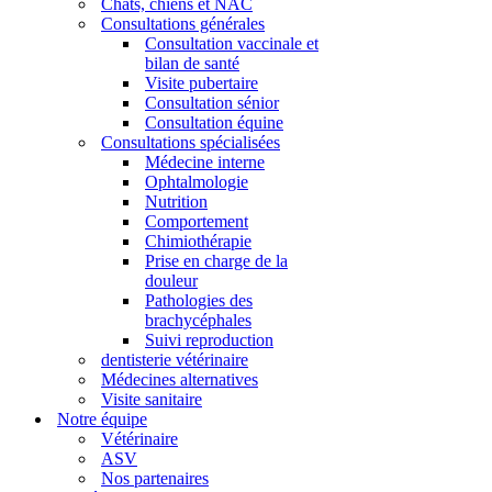
Chats, chiens et NAC
Consultations générales
Consultation vaccinale et
bilan de santé
Visite pubertaire
Consultation sénior
Consultation équine
Consultations spécialisées
Médecine interne
Ophtalmologie
Nutrition
Comportement
Chimiothérapie
Prise en charge de la
douleur
Pathologies des
brachycéphales
Suivi reproduction
dentisterie vétérinaire
Médecines alternatives
Visite sanitaire
Notre équipe
Vétérinaire
ASV
Nos partenaires