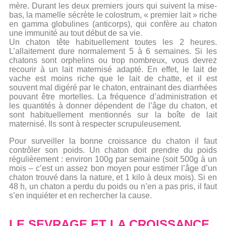
mère. Durant les deux premiers jours qui suivent la mise-
bas, la mamelle sécrète le colostrum, « premier lait » riche
en gamma globulines (anticorps), qui confère au chaton
une immunité au tout début de sa vie.
Un chaton tête habituellement toutes les 2 heures.
L’allaitement dure normalement 5 à 6 semaines. Si les
chatons sont orphelins ou trop nombreux, vous devrez
recourir à un lait maternisé adapté. En effet, le lait de
vache est moins riche que le lait de chatte, et il est
souvent mal digéré par le chaton, entrainant des diarrhées
pouvant être mortelles. La fréquence d’administration et
les quantités à donner dépendent de l’âge du chaton, et
sont habituellement mentionnés sur la boîte de lait
maternisé. Ils sont à respecter scrupuleusement.
Pour surveiller la bonne croissance du chaton il faut
contrôler son poids. Un chaton doit
prendre du poids
régulièrement : environ 100g par semaine (soit 500g à un
mois – c’est un
assez bon moyen pour estimer l’âge d’un
chaton trouvé dans la nature, et 1 kilo à deux
mois). Si en
48 h, un chaton a perdu du poids ou n’en a pas pris, il faut
s’en inquiéter et en
rechercher la cause.
LE SEVRAGE ET LA CROISSANCE