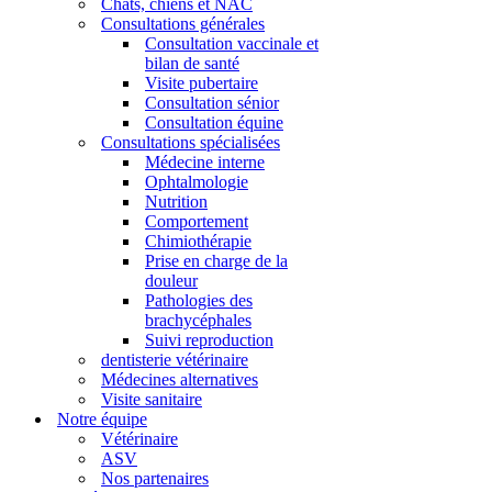
Chats, chiens et NAC
Consultations générales
Consultation vaccinale et
bilan de santé
Visite pubertaire
Consultation sénior
Consultation équine
Consultations spécialisées
Médecine interne
Ophtalmologie
Nutrition
Comportement
Chimiothérapie
Prise en charge de la
douleur
Pathologies des
brachycéphales
Suivi reproduction
dentisterie vétérinaire
Médecines alternatives
Visite sanitaire
Notre équipe
Vétérinaire
ASV
Nos partenaires