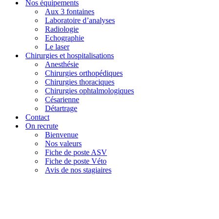
Nos équipements
Aux 3 fontaines
Laboratoire d’analyses
Radiologie
Echographie
Le laser
Chirurgies et hospitalisations
Anesthésie
Chirurgies orthopédiques
Chirurgies thoraciques
Chirurgies ophtalmologiques
Césarienne
Détartrage
Contact
On recrute
Bienvenue
Nos valeurs
Fiche de poste ASV
Fiche de poste Véto
Avis de nos stagiaires