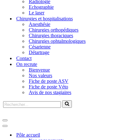
Radiologie
Echographie
Le laser
Chirurgies et hospitalisations
Anesthésie
Chirurgies orthopédiques
Chirurgies thoraciques
Chirurgies ophtalmologiques
Césarienne
Détartrage
Contact
On recrute
Bienvenue
Nos valeurs
Fiche de poste ASV
Fiche de poste Véto
Avis de nos stagiaires
Pôle accueil