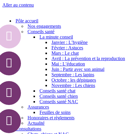
Aller au contenu
Pôle accueil
Nos engagements
Conseils santé
La minute conseil
Janvier : L’hygiène
Février : Astuces
Mars : Le chat
Avril : La prévention et la reproduction
Mai : L’éducation
Juin : Partir avec son animal
Septembre : Les lapins
Octobre : les dépistages
Novembre : Les chiens
Conseils santé chat
Conseils santé chien
Conseils santé NAC
Assurances
Feuilles de soins
Honoraires et règlements
Actualité
Consultations